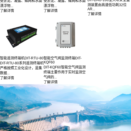
受淤泥、凝露、蛛网和水面
受淤泥、凝露、蛛网和水面
测装置由高速低功耗32位
漂浮物...
漂浮物...
AR...
了解详情
了解详情
了解详情
智能遥测终端机DIT-RTU-80
智能空气阀监测终端DIT-
KQF60
DIT-RTU-80系列遥测终端机
DIT-KQF60智能空气阀监测
严格按照工业化设计，是集
终端主要作用于实时监测空
数据...
气阀的...
了解详情
了解详情