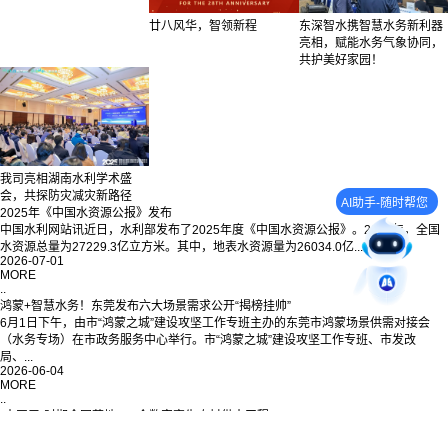
廿八风华，智领新程
东深智水携智慧水务新利器
亮相，赋能水务气象协同，
共护美好家园！
我司亮相湖南水利学术盛
会，共探防灾减灾新路径
AI助手-随时帮您
2025年《中国水资源公报》发布
中国水利网站讯近日，水利部发布了2025年度《中国水资源公报》。2025年，全国
水资源总量为27229.3亿立方米。其中，地表水资源量为26034.0亿...
2026-07-01
MORE
..
鸿蒙+智慧水务！东莞发布六大场景需求公开“揭榜挂帅”
6月1日下午，由市“鸿蒙之城”建设攻坚工作专班主办的东莞市鸿蒙场景供需对接会
（水务专场）在市政务服务中心举行。市“鸿蒙之城”建设攻坚工作专班、市发改
局、...
2026-06-04
MORE
..
“十四五”时期全国落地230个数字孪生农村供水工程
近日，从中国农业节水和农村供水技术协会农村水利信息化分会获悉，“十四五”时