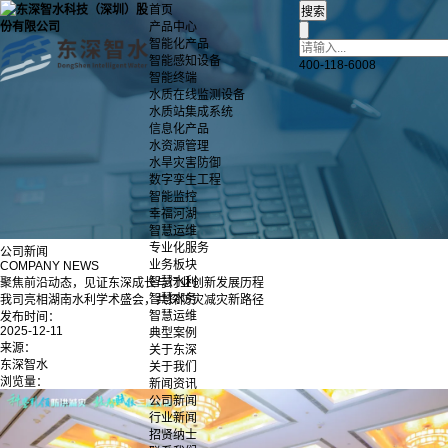
首页
产品中心
智能化产品
智能感知设备
400-118-6008
智能终端
水质在线监测设备
水质站集成系统
信息化产品
水资源管理
水旱灾害防御
数字孪生工程
智能监控
幸福河湖
智慧运维
专业化服务
公司新闻
业务板块
COMPANY NEWS
智慧水利
聚焦前沿动态，见证东深成长与行业创新发展历程
智慧水务
我司亮相湖南水利学术盛会，共探防灾减灾新路径
智慧运维
发布时间：
2025-12-11
典型案例
来源：
关于东深
东深智水
关于我们
浏览量：
新闻资讯
公司新闻
行业新闻
招贤纳士