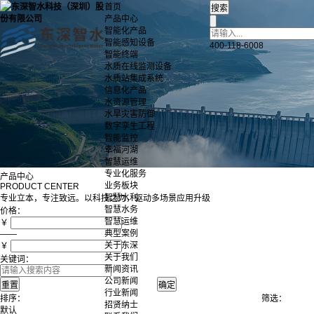
首页
产品中心
智能化产品
智能感知设备
400-118-6008
智能终端
水质在线监测设备
水质站集成系统
信息化产品
水资源管理
水旱灾害防御
数字孪生工程
智能监控
幸福河湖
智慧运维
专业化服务
产品中心
业务板块
PRODUCT CENTER
智慧水利
专业立本，专注致远。以科技之力，驱动多场景应用升级
智慧水务
价格：
智慧运维
￥
典型案例
——
关于东深
￥
关于我们
关键词：
新闻资讯
公司新闻
行业新闻
排序：
筛选：
招贤纳士
默认