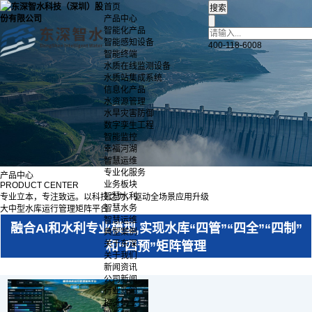
首页
产品中心
智能化产品
智能感知设备
400-118-6008
智能终端
水质在线监测设备
水质站集成系统
信息化产品
水资源管理
水旱灾害防御
数字孪生工程
智能监控
幸福河湖
智慧运维
专业化服务
产品中心
业务板块
PRODUCT CENTER
智慧水利
专业立本，专注致远。以科技之力，驱动全场景应用升级
智慧水务
大中型水库运行管理矩阵平台
智慧运维
融合AI和水利专业模型,实现水库“四管”“四全”“四制”
典型案例
关于东深
和“四预”矩阵管理
关于我们
新闻资讯
公司新闻
行业新闻
招贤纳士