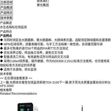
联系我们
聚光集团
产品概述
水生态指标在线监测
产品特点
产品特点
◆ 可同时测定总大肠菌群、粪大肠菌群、大肠埃希氏菌，选配测定肠球菌和总菌落数
◆
MPN在线培养，测量准确可靠，与手工方法结果一致性高，且测量范围可调
◆
最多可免维护进行56个样品的P/A和TTD方法测试
◆
优化培养过程，样品独立培养，避免交叉污染
◆
配备清洗工作站，有效避免试剂与样品的交叉污染
◆
采用Colilert培养基，操作便捷，作为IS09308-2:2012标准方法使用，也可使用其
他经标准方法验证的培养基
◆
适用于水源地、供水监测
技术参数
<< 左右滑动查看更多 >>
上一篇:
水质综合毒性在线监测系统TOX-3100
下一篇:
原子荧光水质重金属自动分析仪
AFS-3000
相关推荐
Related Recommendations