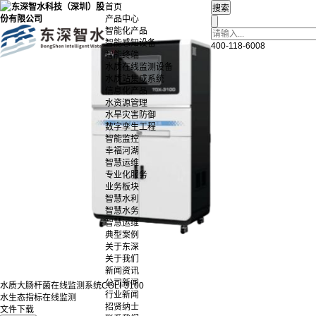
首页
产品中心
智能化产品
智能感知设备
400-118-6008
智能终端
水质在线监测设备
水质站集成系统
信息化产品
水资源管理
水旱灾害防御
数字孪生工程
智能监控
幸福河湖
智慧运维
专业化服务
业务板块
智慧水利
智慧水务
智慧运维
典型案例
关于东深
关于我们
新闻资讯
公司新闻
水质大肠杆菌在线监测系统COLI-3100
行业新闻
水生态指标在线监测
招贤纳士
文件下载