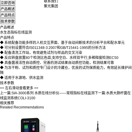
联系我们
聚光集团
产品概述
水生态指标在线监测
产品特点
◆ 系统配备功能多样的人机交互界面、基于自动间断技术的分析平台和配水单元
◆
可分别设置符合IS011348-3:2007和GB/T15441-1995的分析方法
◆
配备清洗工作站，有效避免试剂与样品的交叉污染
◆
反应转盘放置80个检测比色皿;支持空白、水样双平行;多稀释度检测EC50
◆
具备菌液活性自动质控、完善的测试结果自动质控功能，检测结果可靠
◆
为冻干粉、试剂和质控专门设计的冷藏仓，优良的试剂保质能力，有效延长维护间
隔
◆
适用于水源地、供水监测
技术参数
<< 左右滑动查看更多 >>
上一篇:
SIA-3000系列 水质在线分析仪——常规指标在线监测
下一篇:
水质大肠杆菌在
线监测系统COLI-3100
相关推荐
Related Recommendations