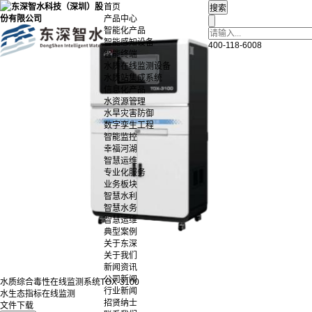
首页
产品中心
智能化产品
智能感知设备
400-118-6008
智能终端
水质在线监测设备
水质站集成系统
信息化产品
水资源管理
水旱灾害防御
数字孪生工程
智能监控
幸福河湖
智慧运维
专业化服务
业务板块
智慧水利
智慧水务
智慧运维
典型案例
关于东深
关于我们
新闻资讯
公司新闻
水质综合毒性在线监测系统TOX-3100
行业新闻
水生态指标在线监测
招贤纳士
文件下载