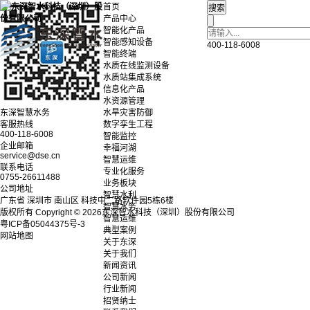
首页
产品中心
智能化产品
智能感知设备
400-118-6008
智能终端
水质在线监测设备
水质站集成系统
信息化产品
水资源管理
东深智慧水务
水旱灾害防御
客服热线
数字孪生工程
400-118-6008
智能监控
企业邮箱
幸福河湖
service@dse.cn
智慧运维
联系电话
专业化服务
0755-26611488
业务板块
公司地址
智慧水利
广东省 深圳市 南山区 科技中二路软件园5栋6楼
智慧水务
版权所有 Copyright © 2026东深智水科技（深圳）股份有限公司
智慧运维
粤ICP备05044375号-3
典型案例
网站地图
关于东深
关于我们
新闻资讯
公司新闻
行业新闻
招贤纳士