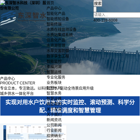
首页
产品中心
智能化产品
智能感知设备
400-118-6008
智能终端
水质在线监测设备
水质站集成系统
信息化产品
水资源管理
水旱灾害防御
数字孪生工程
智能监控
幸福河湖
智慧运维
专业化服务
产品中心
业务板块
PRODUCT CENTER
智慧水利
专业立本，专注致远。以科技之力，驱动全场景应用升级
智慧水务
城乡供水一体化平台
智慧运维
实现对用水户饮用水的实时监控、滚动预测、科学分
典型案例
关于东深
配、精准调度和智慧管理
关于我们
新闻资讯
公司新闻
行业新闻
招贤纳士