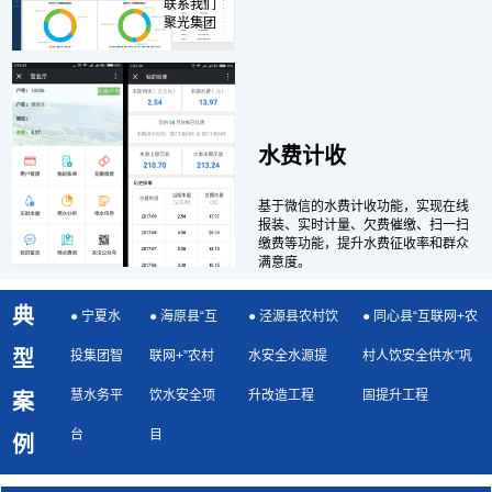
联系我们
聚光集团
水费计收
基于微信的水费计收功能，实现在线
报装、实时计量、欠费催缴、
扫
一扫
缴费等功能，提升水费征收率和群众
满意度。
典
● 宁夏水
● 海原县“互
● 泾源县农村饮
● 同心县“互联网+农
型
投集团智
联网+”农村
水安全水源提
村人饮安全供水”巩
慧水务平
饮水安全项
升改造工程
固提升工程
案
台
目
例