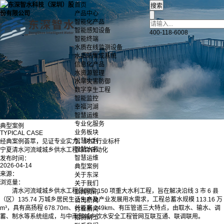
首页
产品中心
智能化产品
智能感知设备
400-118-6008
智能终端
水质在线监测设备
水质站集成系统
信息化产品
水资源管理
水旱灾害防御
数字孪生工程
智能监控
幸福河湖
智慧运维
专业化服务
典型案例
业务板块
TYPICAL CASE
智慧水利
经典案例荟萃，见证专业实力，树立行业标杆
智慧水务
宁夏清水河流域城乡供水工程综合自动化
智慧运维
发布时间：
2026-04-14
典型案例
来源：
关于东深
浏览量：
关于我们
清水河流域城乡供水工程是国家 150 项重大水利工程，旨在解决沿线 3 市 6 县
新闻资讯
（区）135.74 万城乡居民生活生产及产业发展用水需求，工程总蓄水规模 113.16 万
公司新闻
m³，具有高扬程 678.70m、长距离 249km、有压管道三大特点，由取水、输水、调
行业新闻
蓄、制水等系统组成，与中南部城乡饮水安全工程管网互联互通、联调联用。
招贤纳士