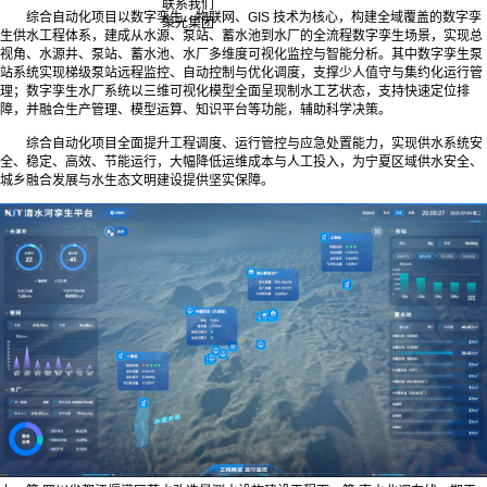
联系我们
综合自动化项目以数字孪生、物联网、GIS 技术为核心，构建全域覆盖的数字孪
聚光集团
生供水工程体系，建成从水源、泵站、蓄水池到水厂的全流程数字孪生场景，实现总
视角、水源井、泵站、蓄水池、水厂多维度可视化监控与智能分析。其中数字孪生泵
站系统实现梯级泵站远程监控、自动控制与优化调度，支撑少人值守与集约化运行管
理；数字孪生水厂系统以三维可视化模型全面呈现制水工艺状态，支持快速定位排
障，并融合生产管理、模型运算、知识平台等功能，辅助科学决策。
综合自动化项目全面提升工程调度、运行管控与应急处置能力，实现供水系统安
全、稳定、高效、节能运行，大幅降低运维成本与人工投入，为宁夏区域供水安全、
城乡融合发展与水生态文明建设提供坚实保障。