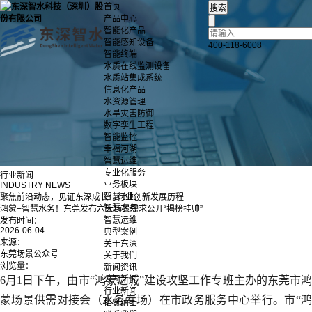
首页
产品中心
智能化产品
智能感知设备
400-118-6008
智能终端
水质在线监测设备
水质站集成系统
信息化产品
水资源管理
水旱灾害防御
数字孪生工程
智能监控
幸福河湖
智慧运维
专业化服务
行业新闻
业务板块
INDUSTRY NEWS
智慧水利
聚焦前沿动态，见证东深成长与行业创新发展历程
智慧水务
鸿蒙+智慧水务！东莞发布六大场景需求公开“揭榜挂帅”
智慧运维
发布时间：
2026-06-04
典型案例
来源：
关于东深
东莞场景公众号
关于我们
浏览量：
新闻资讯
6月1日下午，由市“鸿蒙之城”建设攻坚工作专班主办的东莞市鸿
公司新闻
行业新闻
蒙场景供需对接会（水务专场）在市政务服务中心举行。市“鸿
招贤纳士