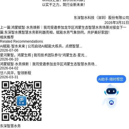
以科技之智，启水务新鸿猷；
以实干之力，筑行业新未来！
东深智水科技（深圳）股份有限公司
2026年3月31日
上一篇:
鸿蒙赋智·水务焕新｜我司受邀参加龙华区鸿蒙生态智慧水务场景对接会
下一
篇:
东深智水携智慧水务新利器亮相，赋能水务气象协同，共护美好家园！
相关推荐
Related Recommendations
AI赋能·智水未来 | 公司启动AI赋能大练兵，点燃智慧...
2026-07-06
星河聚智，鸿蒙生辉 | 我司技术团队参与“鸿蒙生态·星光...
2026-06-10
鸿蒙赋智·水务焕新｜我司受邀参加龙华区鸿蒙生态智慧水务场...
2026-04-02
廿八风华，智领新程
2026-03-31
AI助手-随时帮您
东深智慧水务