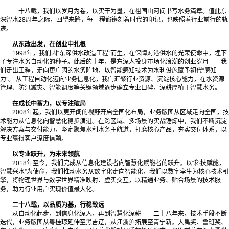
二十八载，我们以岁月为卷，以实干为墨，在祖国山河间书写水务篇章。值此东
深智水28周年之际，回望来路，每一程都镌刻着时代的印记，也映照着行业前行的轨
迹。
从东改出发，在创业中扎根
1998年，我们因“东深供水改造工程”而生，在保障对港供水的光荣使命中，埋下
了专注水务自动化的种子。此后的十年，是东深人投身市场化浪潮的创业岁月——我
们走出工程，走向更广阔的水务阵地，以智能感知技术为水利设施赋予初代“感知
力”。 从工程自动化迈向业务信息化，我们汇聚行业资源、沉淀核心能力，在水资源
管理、防汛减灾、智能调度等关键领域逐步确立专业口碑，深耕厚植于智慧水务。
在成长中蓄力，以专注破局
2008年起，我们以更开阔的视野开启全国化布局，业务版图从区域走向全国，技
术能力从信息化向智慧化稳步演进。在跨区域、多场景的实战锤炼中，我们不断沉淀
解决方案与交付能力，坚定聚焦水利水务主航道，打磨核心产品，夯实交付体系，以
专业赢得客户深度信赖。
以专业跃升，为未来领航
2018年至今，我们完成从信息化建设者向智慧化赋能者的跃升。以“科技赋能，
智慧兴水”为使命，我们推动水务从数字化走向智能化，我们以数字孪生为核心技术引
擎，将物理世界与数字世界精准映射、虚实交互，以精通业务、贴合场景的技术服
务，助力行业用户实现价值最大化。
二十八载，以品质为基，行稳致远
从自动化起步，到信息化深入，再到智慧化深耕——二十八年来，技术手段不断
迭代，业务版图从粤桂琼延伸至黑吉辽，从江浙沪拓展至青宁新。大禹奖、鲁班奖、