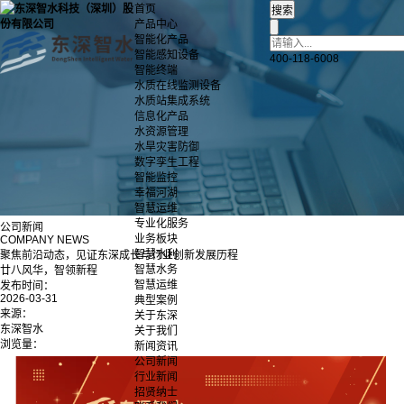
首页
产品中心
智能化产品
智能感知设备
400-118-6008
智能终端
水质在线监测设备
水质站集成系统
信息化产品
水资源管理
水旱灾害防御
数字孪生工程
智能监控
幸福河湖
智慧运维
专业化服务
公司新闻
业务板块
COMPANY NEWS
智慧水利
聚焦前沿动态，见证东深成长与行业创新发展历程
智慧水务
廿八风华，智领新程
智慧运维
发布时间：
2026-03-31
典型案例
来源：
关于东深
东深智水
关于我们
浏览量：
新闻资讯
公司新闻
行业新闻
招贤纳士