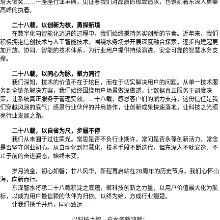
詹天佑奖……一座座行业丰碑，见证着我们对品质的极致追求，也镌刻着东深人勇攀
高峰的执着。
二十八载，以创新为核，勇探新境
在数字化向智能化迈进的过程中，我们始终秉持务实创新的节奏。近年来，我们
积极拥抱信创技术与人工智能技术，围绕水务场景开展深度融合探索，逐步构建起更
加开放、协同、智能的技术体系，为行业用户提供持续演进、安全可靠的智慧水务支
撑。
二十八载，以同心为脉，聚力同行
我们深知，技术的价值不在于炫目，而在于切实解决用户的问题。从单一技术服
务到全链条解决方案，我们始终围绕用户场景做深做透，让数据真正服务于调度决
策，让系统真正服务于管理实效。二十八载，感恩客户们的鼎力支持，这份信任是我
们穿越风浪的底气；感恩行业伙伴的并肩协作，让创新成果快速落地，让科技之光照
亮行业发展之路。
二十八载，以自省为尺，步履不停
我们从未囿于过往荣光。常思是否不负行业期许，常问是否永葆创新活力，常念
是否坚守创业初心。从自动化到智慧化，技术手段不断迭代，但东深人不耽安逸、不
止于前的奋进姿态，始终未变。
岁月流金，初心如磐；廿八风华，新程再启站在28周年的历史节点，我们心怀山
海，向新而行。
东深智水将承二十八载积淀之底蕴，聚科技创新之力量，以用户价值最大化为航
标，以成为用户最信赖的伙伴为归依。以终为始，方成行业翘楚。
让我们携手并肩，同心致远——